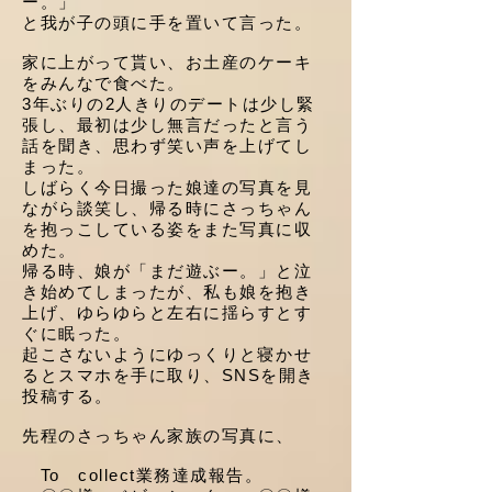
ー。」
と我が子の頭に手を置いて言った。
家に上がって貰い、お土産のケーキ
をみんなで食べた。
3年ぶりの2人きりのデートは少し緊
張し、最初は少し無言だったと言う
話を聞き、思わず笑い声を上げてし
まった。
しばらく今日撮った娘達の写真を見
ながら談笑し、帰る時にさっちゃん
を抱っこしている姿をまた写真に収
めた。
帰る時、娘が「まだ遊ぶー。」と泣
き始めてしまったが、私も娘を抱き
上げ、ゆらゆらと左右に揺らすとす
ぐに眠った。
起こさないようにゆっくりと寝かせ
るとスマホを手に取り、SNSを開き
投稿する。
先程のさっちゃん家族の写真に、
To collect業務達成報告。