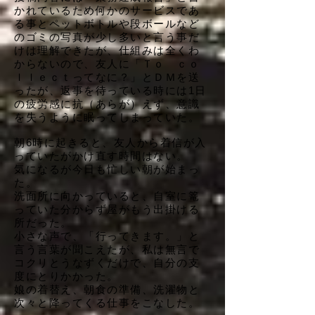
かれているため何かのサービスであ
る事とペットボトルや段ボールなど
のゴミの写真が少し多いと言う事だ
けは理解できたが、仕組みは全くわ
からないので、友人に「Ｔｏ ｃｏ
ｌｌｅｃｔってなに？」とＤＭを送
ったが、返事を待っている時には1日
の疲労感に抗（あらが）えず、意識
を失うように眠ってしまっていた。
朝6時に起きると、友人から着信が入
っていたがかけ直す時間はない。
気になるが今日も忙しい朝が始まっ
た。
洗面所に向かっていると、自室に篭
っていた分からず屋がもう出掛ける
所だった。
小さな声で、「行ってきます。」と
言う言葉が聞こえたが、私は無言で
コクリとうなずくだけで、自分の支
度にとりかかった。
娘の着替え、朝食の準備、洗濯物と
次々と降ってくる仕事をこなした。