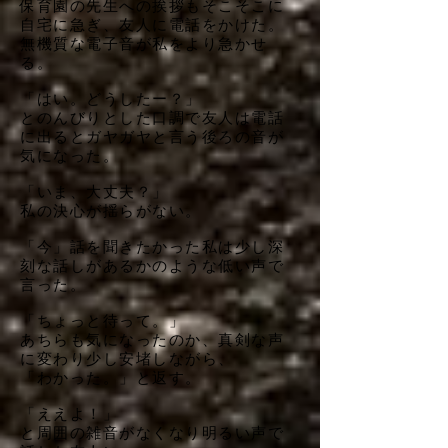
保育園の先生への挨拶もそこそこに
自宅に急ぎ、友人に電話をかけた。
無機質な電子音が私をより急かせ
る。
「はい。どうしたー？」
とのんびりとした口調で友人は電話
に出るとガヤガヤと言う後ろの音が
気になった。
「いま、大丈夫？」
私の決心が揺らがない。
「今」話を聞きたかった私は少し深
刻な話しがあるかのような低い声で
言った。
「ちょっと待って。」
あちらも気になったのか、真剣な声
に変わり少し安堵しながら、
「わかった。」と返す。
「ええよ！」
と周囲の雑音がなくなり明るい声で