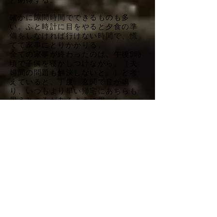
確かに隙間時間でできるものも多
い。
ふと時計に目をやると夕食の準
備をしなければ行けない時間で、慌
てて家事にとりかかりる。
全ての家事が終わったのは、午後9時
頃で子供を寝かしつけながら、（夫
婦間の問題も解決しないと。）と考
えていると、丁度、玄関で音が鳴
り、いつもより早い帰宅にあちらも
思うところがあるように思った。
「おかえり。お疲れ様。」
なるべく、感情的にならないよう丁
寧に言葉を選んで言った。
いつもなら何の挨拶もなく、夕食の
準備をし、娘の所に向かうのだが、
今日はそうしなかった。
「ただいま。」
私の言葉に少し驚き、少し安堵した
ように呟いた。
私が夕食を準備しようとすると、