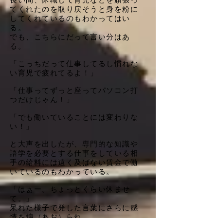
てくれたのを取り戻そうと身を粉に
してくれているのもわかってはい
る。
でも、こちらにだって言い分はあ
る。
「こっちだって仕事してるし慣れな
い育児で疲れてるよ！」
「仕事ってずっと座ってパソコン打
つだけじゃん！」
「でも働いていることには変わりな
い！」
と大声を出したが、専門的な知識や
語学を必要とする仕事をしている相
手の給料には遠く及ばない賃金で働
いているのもわかっている。
「はぁー。ちょっとくらい休ませ
て。」
呆れた様子で発した言葉にさらに感
情を煽（あお）られ、