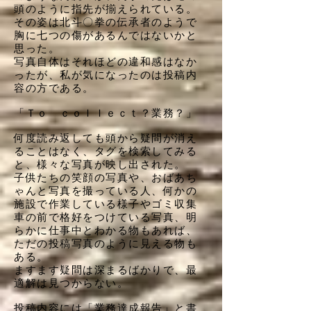
頭のように指先が揃えられている。
その姿は北斗〇拳の伝承者のようで
胸に七つの傷があるんではないかと
思った。
写真自体はそれほどの違和感はなか
ったが、私が気になったのは投稿内
容の方である。
「Ｔｏ ｃｏｌｌｅｃｔ？業務？」
何度読み返しても頭から疑問が消え
ることはなく、タグを検索してみる
と、様々な写真が映し出された。
子供たちの笑顔の写真や、おばあち
ゃんと写真を撮っている人、何かの
施設で作業している様子やゴミ収集
車の前で格好をつけている写真、明
らかに仕事中とわかる物もあれば、
ただの投稿写真のように見える物も
ある。
ますます疑問は深まるばかりで、最
適解は見つからない。
投稿内容には「業務達成報告」と書