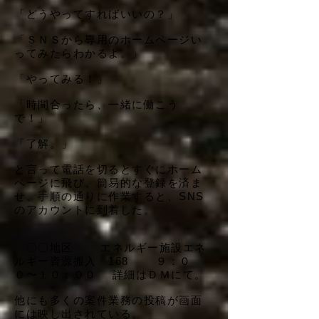
「どうやってすればいいの？」
「ＳＮＳから専用のホームページい
ってみたらわかるよ。」
「やってみる！」
「時間合ったら、一緒に働こう
で！」
「了解。」
と言って電話を切るとすぐにホーム
ページに飛び、簡易的な登録を済ま
せ、手順の通りに作業すると、SNS
のアカウントに到着した。
〇〇地区 エネルギー施設エネ
ルギー資源搬入 168 ９：０
０〜１０：００ 詳細はＤＭにて。
他にも多くの案件業務の投稿が画面
には映し出されている。