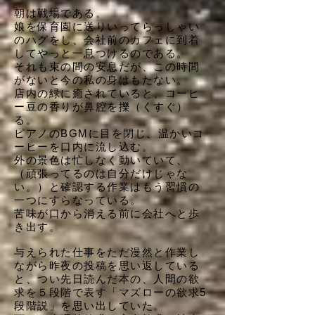
朝は戦場である。
娘を保育園に送りいってらっしゃい
のハグをし、会社前のカフェに到着
してやっと一息つけるのである。
それも束の間の安息だが、この時間
がないと今の私の身はもたない。
店内の緑に癒されていると、コーヒ
ー豆の香りが鼻腔を擽（くすぐ）
る。
ピアノのBGMに目を閉じ、温かいコ
ーヒーを口内に流し込む。
外の景色は忙しなく動いていて、
（頑張ってるのは自分だけじゃな
い。）と確認する作業はもう習慣の
一つにすらなっている。
苦味が口から消える前に会社へと歩
き出す。
与えられた仕事をただ漫然と作業し
ながら昨夜の投稿を思い返している
と、つい先日読んだ本の、人間の欲
求を５段階で表す「マズローの欲求5
段階説」を思い出していた。