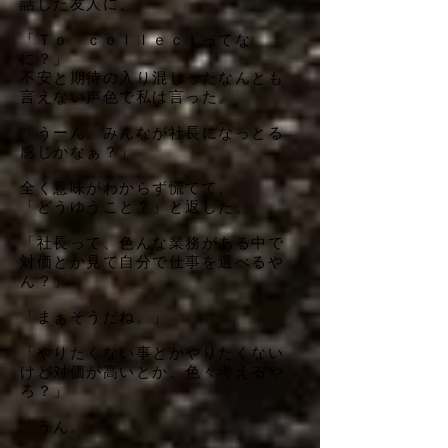
話した友人に、
「Ｔｏ ｃｏｌｌｅｃｔってな
に？」
不安と期待の入り混じったなんとも
言えない声色で私は言った。
「うーん。みんなが社長になっとる
感じかなぁ？」
全く意味がわからず慌てて、
「どうゆうこと？」と返した。
「社長って、色んな業務がある中で
対価とか見て自分で仕事を選べるや
ん？」
「まぁそうだね。」
「やりたくない事とかやりたくない
けど対価が高いとか、色々考えるや
ろ？」
「うん。」