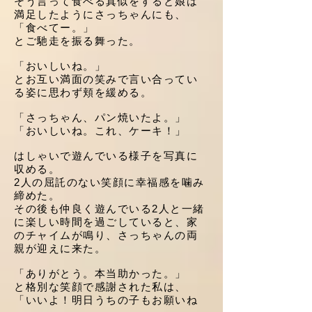
そう言って食べる真似をすると娘は
満足したようにさっちゃんにも、
「食べてー。」
とご馳走を振る舞った。
「おいしいね。」
とお互い満面の笑みで言い合ってい
る姿に思わず頬を緩める。
「さっちゃん、パン焼いたよ。」
「おいしいね。これ、ケーキ！」
はしゃいで遊んでいる様子を写真に
収める。
2人の屈託のない笑顔に幸福感を噛み
締めた。
その後も仲良く遊んでいる2人と一緒
に楽しい時間を過ごしていると、家
のチャイムが鳴り、さっちゃんの両
親が
迎
えに来た。
「ありがとう。本当助かった。」
と格別な笑顔で感謝された私は、
「いいよ！明日うちの子もお願いね