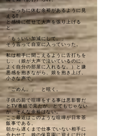
「こっちに休む余裕があるように見
える⁉︎」
と感情に任せて大声を張り上げる
と、
「もぅいい加減にして。」
そう言って自室に入っていった。
私は相手に聞こえるように舌打ちを
し、（娘が大声で泣いているのに、
よく自分の部屋に入れるな。）と嫌
悪感を抱きながら、娘を抱き上げ、
小さな声で、
「ごめん。」 と呟く。
子供の前で喧嘩をする事は悪影響だ
とTV番組で見たが、とてもじゃない
が、そんな余裕はない。
ここ最近はこのような喧嘩が日常茶
飯事である。
朝から遅くまで仕事でいない相手に
合わせて、娘の保育園に迎えに行け