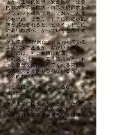
下から生理的欲求・安全欲求・社会
的欲求・承認欲求・自己実現欲求を
ピラミッド構造で表しており、人間
の欲求は、ピラミッド下位の低い欲
求が満たされると、ピラミッド上位
の高い欲求へ上がっていくと言う物
だった。
そしてSNSが満たすと言われている
承認欲求であるが、私がいま満たし
たいのは、社会集団に所属してより
安心感を得たいと言う気持ちと、も
っと自分を受け入れてくれる親密な
他者ができるかもしれないと言う、
社会的欲求だ。
（なるほど、よくできてるな。）と
思った。
その背景にはダラダラと何のために
なっているのかもわからない、今の
仕事に対する不満や劣悪な夫婦関係
がある。