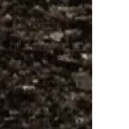
「それを個人がみんなでするって感
じ！」
「うーん。いまいちピンとこないな
ー。みんなＳＮＳに投稿してるの
は？」
「それも業務の一環やな。通常の時
給が1000円やとしたら、ＳＮＳにあ
げたら、1200円くらいになるイメー
ジ。まぁみんなでこのサービスを盛
り上げようって感じやな。」
「そんなに時給いいの？」
「だから、自分で業務みて、対価見
て、自分で決めれるんやって。」
「なるほどね。どんなんが多い？」
「色々あるよ。ゴミ関係とか、買い
物代行とかベビーシッターとか？何
か地元の人とか地域のためにやる事
が多いな。」