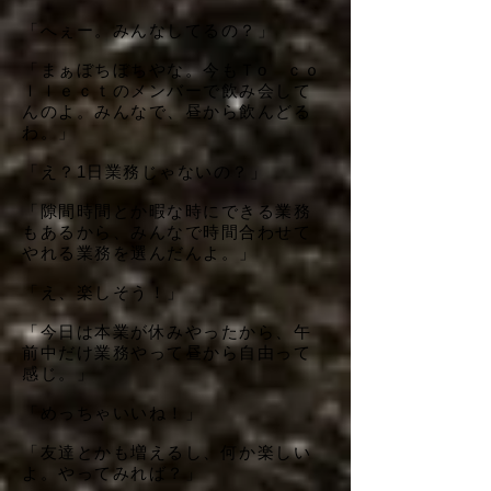
「へぇー。みんなしてるの？」
「まぁぼちぼちやな。今もＴo ｃｏ
ｌｌｅｃｔのメンバーで飲み会して
んのよ。みんなで、昼から飲んどる
わ。」
「え？1日業務じゃないの？」
「隙間時間とか暇な時にできる業務
もあるから、みんなで時間合わせて
やれる業務を選んだんよ。」
「え、楽しそう！」
「今日は本業が休みやったから、午
前中だけ業務やって昼から自由って
感じ。」
「めっちゃいいね！」
「友達とかも増えるし、何か楽しい
よ。やってみれば？」