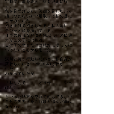
定時で仕事を終え、娘を迎えに行
く。
私を見つけると、笑顔を見せながら
拙（つたない）い足取りで私の足に
しがみついた。
抱き上げて抱きしめると私の肩にコ
テンッと頭を預けてくる。
仕事の疲れなど吹き飛ぶほどの破壊
力がこの子にはある。
この子の幸せだけは絶対に壊しては
いけないと心から思った。
漠然と何か行動しないと、私自身が
変わらないといけないのはわかって
いた。
わかっていたが、
「私なんて。」「どうせ。」「やっ
ぱり。」
といった結末を恐れて何もできない
自分の無力さをこれほど憎んだ事は
なかった。