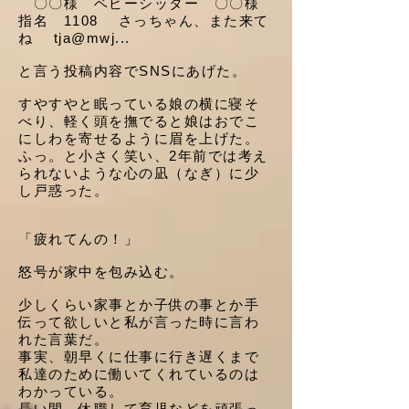
〇〇様 ベビーシッター 〇〇様
指名 1108 さっちゃん、また来て
ね tja@mwj...
と言う投稿内容でSNSにあげた。
すやすやと眠っている娘の横に寝そ
べり、軽く頭を撫でると娘はおでこ
にしわを寄せるように眉を上げた。
ふっ。と小さく笑い、2年前では考え
られないような心の凪（なぎ）に少
し戸惑った。
「疲れてんの！」
怒号が家中を包み込む。
少しくらい家事とか子供の事とか手
伝って欲しいと私が言った時に言わ
れた言葉だ。
事実、朝早くに仕事に行き遅くまで
私達のために働いてくれているのは
わかっている。
長い間、休職して育児などを頑張っ