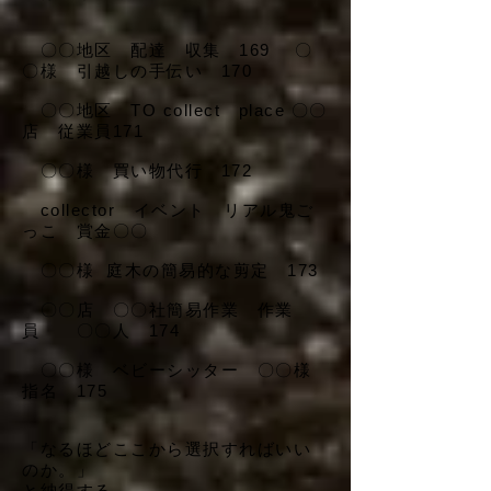
〇〇地区 配達 収集 169 〇
〇様 引越しの手伝い 170
〇〇地区 TO collect place 〇〇
店 従業員171
〇〇様 買い物代行 172
collector イベント リアル鬼ご
っこ 賞金〇〇
〇〇様
庭木の簡易的な剪定 173
〇〇店 〇〇社簡易作業 作業
員 〇〇人 174
〇〇様 ベビーシッター 〇〇様
指名 175
「なるほどここから選択すればいい
のか。」
と納得する。