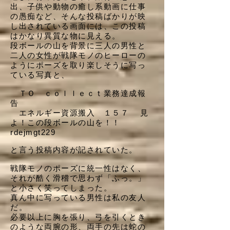
出、子供や動物の癒し系動画に仕事
の愚痴など、そんな投稿ばかりが映
し出されている画面には、この投稿
はかなり異質な物に見える。
段ボールの山を背景に三人の男性と
二人の女性が戦隊モノのヒーローの
ようにポーズを取り楽しそうに写っ
ている写真と、
ＴＯ ｃｏｌｌｅｃｔ業務達成報
告
エネルギー資源搬入 １５７ 見
よ！この段ボールの山を！！
rdejmgt229
と言う投稿内容が記されていた。
戦隊モノのポーズに統一性はなく、
それが酷く滑稽で思わず「ふっ。」
と小さく笑ってしまった。
真ん中に写っている男性は私の友人
だ。
必要以上に胸を張り、弓を引くとき
のような両腕の形、両手の先は蛇の