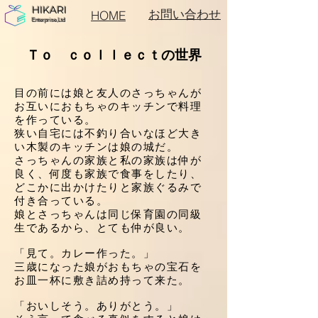
HIKARI
お問い合わせ
HOME
Enterprise,Ltd
Ｔｏ ｃｏｌｌｅｃｔの世界
目の前には娘と友人のさっちゃんが
お互いにおもちゃのキッチンで料理
を作っている。
狭い自宅には不釣り合いなほど大き
い木製のキッチンは娘の城だ。
さっちゃんの家族と私の家族は仲が
良く、何度も家族で食事をしたり、
どこかに出かけたりと家族ぐるみで
付き合っている。
娘とさっちゃんは同じ保育園の同級
生であるから、とても仲が良い。
「見て。カレー作った。」
三歳になった娘がおもちゃの宝石を
お皿一杯に敷き詰め持って来た。
「おいしそう。ありがとう。」